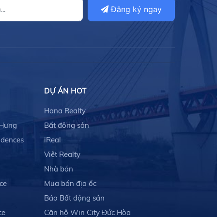
Đăng ký ngay
DỰ ÁN HOT
Hana Realty
 Hưng
Bất động sản
idences
iReal
Việt Realty
Nhà bán
ce
Mua bán địa ốc
Báo Bất động sản
ce
Căn hộ Win City Đức Hòa