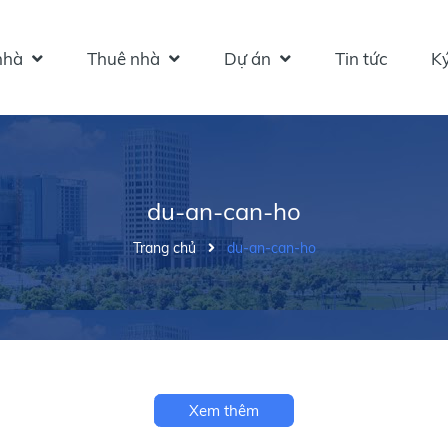
hà
Thuê nhà
Dự án
Tin tức
Ký
du-an-can-ho
Trang chủ
du-an-can-ho
Xem thêm